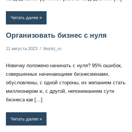
Читать далее
Организовать бизнес с нуля
11 августа 2023
bturist_ru
Нет
Обозреваем
комментариев
бизнес и
Новичку положено начинать с нуля? 95% ошибок,
финансы
совершенных начинающими бизнесменами,
обусловлены, с одной стороны, их желанием стать
миллионером и, с другой, непониманием сути
бизнеса как […]
Читать далее