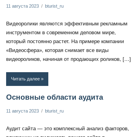
11 августа 2023
bturist_ru
Нет
Обозреваем
комментариев
бизнес и
Видеоролики являются эффективным рекламным
финансы
инструментом в современном деловом мире,
который постоянно растет. На примере компании
«Видеосфера», которая снимает все виды
видеороликов, начиная от продающих роликов, […]
Читать далее
Основные области аудита
11 августа 2023
bturist_ru
Нет
Обозреваем
комментариев
бизнес и
Аудит сайта — это комплексный анализ факторов,
финансы