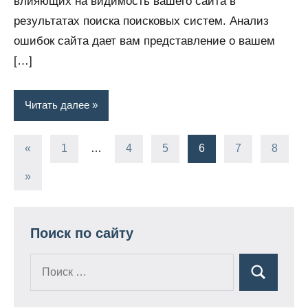
влияющих на видимость вашего сайта в
результатах поиска поисковых систем. Анализ
ошибок сайта дает вам представление о вашем
[…]
Читать далее
«
Предыдущие
1
…
4
5
6
7
8
Пагинация
записи
Следующие
»
записей
записи
Поиск по сайту
Поиск
Поиск
для: