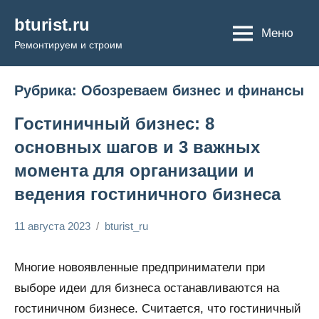
Перейти
bturist.ru
к
Меню
Ремонтируем и строим
содержимому
Рубрика:
Обозреваем бизнес и финансы
Гостиничный бизнес: 8
основных шагов и 3 важных
момента для организации и
ведения гостиничного бизнеса
11 августа 2023
bturist_ru
Нет
Обозреваем
комментариев
бизнес и
Многие новоявленные предприниматели при
финансы
выборе идеи для бизнеса останавливаются на
гостиничном бизнесе. Считается, что гостиничный