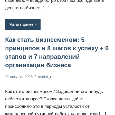
свое дело – всегда остро стоит вопрос: где взять
деньги на бизнес. […]
Читать далее
Как стать бизнесменом: 5
принципов и 8 шагов к успеху + 6
этапов и 7 направлений
организации бизнеса
11 августа 2023
bturist_ru
Нет
Обозреваем
комментариев
бизнес и
Как стать бизнесменом? Задавал ли кто-нибудь
финансы
себе этот вопрос? Скорее всего, да! И
происходило это в периоды усталости от
каждодневной рутинной работы на дядю, или […]