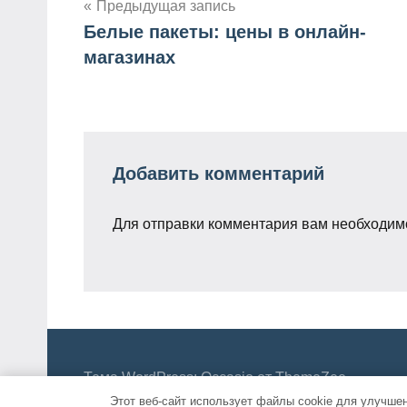
Предыдущая запись
Белые пакеты: цены в онлайн-
Навигация
магазинах
по
записям
Добавить комментарий
Для отправки комментария вам необходи
Тема WordPress: Occasio от ThemeZee.
Этот веб-сайт использует файлы cookie для улучше