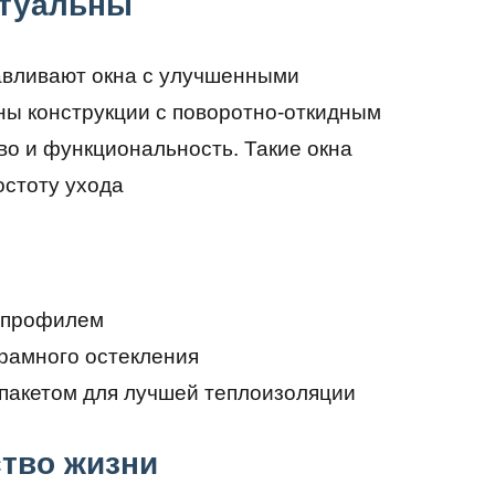
ктуальны
авливают окна с улучшенными
ны конструкции с поворотно-откидным
во и функциональность. Такие окна
остоту ухода
м профилем
рамного остекления
опакетом для лучшей теплоизоляции
ство жизни