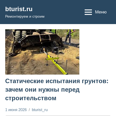
Перейти
bturist.ru
к
Меню
Ремонтируем и строим
содержимому
Статические испытания грунтов:
зачем они нужны перед
строительством
1 июня 2026
bturist_ru
Нет
Строим и