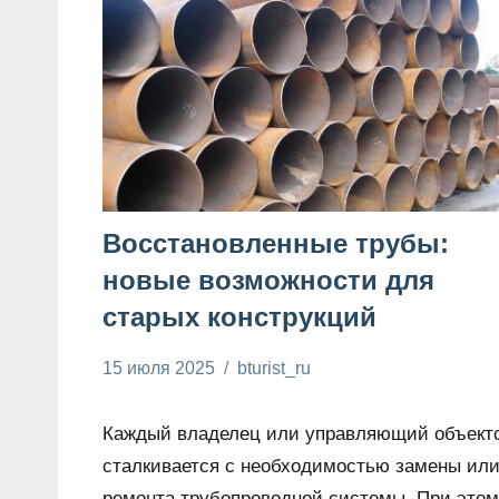
Восстановленные трубы:
новые возможности для
старых конструкций
15 июля 2025
bturist_ru
Нет
Нюансы и
комментариев
рекомендации
Каждый владелец или управляющий объект
в ремонте
сталкивается с необходимостью замены ил
ремонта трубопроводной системы. При этом