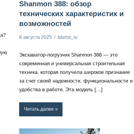
Shanmon 388: обзор
технических характеристик и
возможностей
та?
8 августа 2025
bturist_ru
Нет
Необходимые
комментариев
гаджеты
ную
Экскаватор-погрузчик Shanmon 388 — это
современная и универсальная строительная
техника, которая получила широкое признание
за счет своей надежности, функциональности и
удобства в работе. Эта модель […]
Читать далее