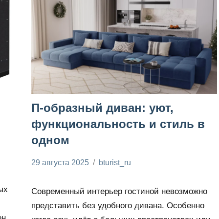
П-образный диван: уют,
функциональность и стиль в
одном
29 августа 2025
bturist_ru
Нет
Строим и
комментариев
ремонтируем
ых
Современный интерьер гостиной невозможно
представить без удобного дивана. Особенно
ен