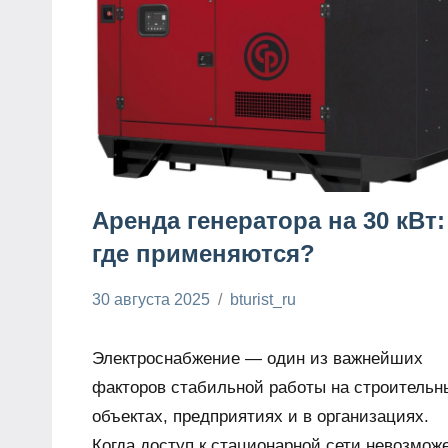
Аренда генератора на 30 кВт:
где применяются?
30 августа 2025
bturist_ru
Нет
Нюансы и
комментариев
рекомендации
Электроснабжение — один из важнейших
в ремонте
факторов стабильной работы на строительн
объектах, предприятиях и в организациях.
Когда доступ к стационарной сети невозмож