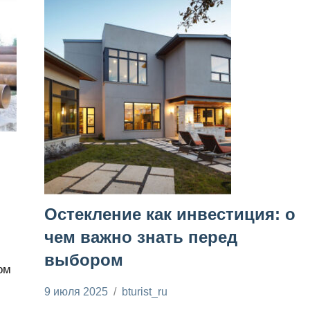
Остекление как инвестиция: о
чем важно знать перед
выбором
ом
и
9 июля 2025
bturist_ru
Нет
Строим и