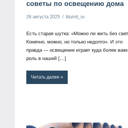
советы по освещению дома
26 августа 2025
bturist_ru
Нет
Нюансы и
комментариев
рекомендации
Есть старая шутка: «Можно ли жить без све
в ремонте
Конечно, можно, но только недолго». И это
правда — освещение играет куда более важ
роль в нашей […]
Читать далее