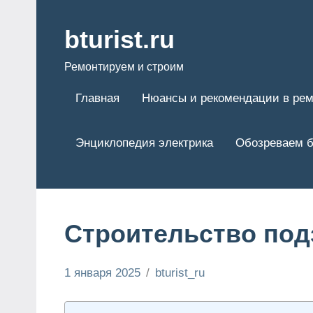
Перейти
к
bturist.ru
содержимому
Ремонтируем и строим
Главная
Нюансы и рекомендации в рем
Энциклопедия электрика
Обозреваем б
Строительство по
1 января 2025
bturist_ru
Нет
Строим и
комментариев
ремонтируем