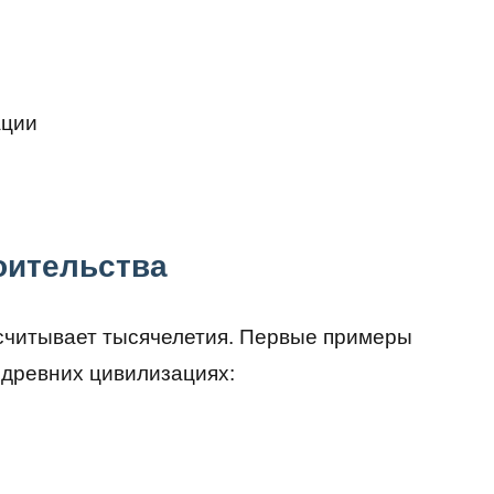
ации
оительства
считывает тысячелетия. Первые примеры
древних цивилизациях: