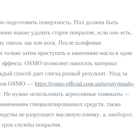
но подготовить поверхность. Пол должен быть
нно важно удалить старое покрытие, если оно есть,
ну сквозь лак или воск. После шлифовки
и только затем приступать к нанесению масла в один
о эффекта. OSMO позволяет наносить материал
дый способ дает слегка разный результат. Уход за
аслом OSMO —
https://osmo-official.com.ua/sovety/maslo-
т. Не нужно использовать агрессивные химикаты —
рименением специализированных средств, также
дства не разрушают масляную пленку, а, наоборот,
я срок службы покрытия.