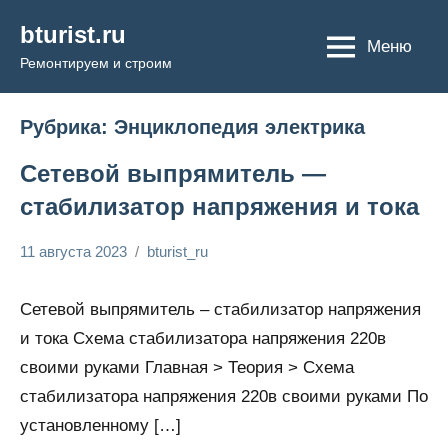
Перейти
bturist.ru
к
Меню
Ремонтируем и строим
содержимому
Рубрика:
Энциклопедия электрика
Сетевой выпрямитель —
стабилизатор напряжения и тока
11 августа 2023
bturist_ru
Нет
Энциклопедия
комментариев
электрика
Сетевой выпрямитель – стабилизатор напряжения
и тока Схема стабилизатора напряжения 220в
своими руками Главная > Теория > Схема
стабилизатора напряжения 220в своими руками По
установленному […]