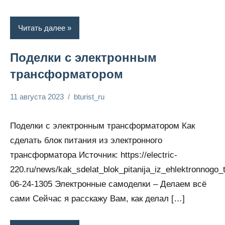
Читать далее
Поделки с электронным
трансформатором
11 августа 2023
bturist_ru
Нет
Энциклопедия
комментариев
электрика
Поделки с электронным трансформатором Как
сделать блок питания из электронного
трансформатора Источник: https://electric-
220.ru/news/kak_sdelat_blok_pitanija_iz_ehlektronnogo_
06-24-1305 Электронные самоделки – Делаем всё
сами Сейчас я расскажу Вам, как делал […]