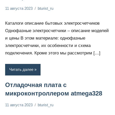
11 августа 2023
bturist_ru
Нет
Энциклопедия
комментариев
электрика
Каталоги описание бытовых электросчетчиков
Однофазные электросчетчики – описание моделей
и цены В этом материале: однофазные
электросчетчики, их особенности и схема
подключения. Кроме этого мы рассмотрим […]
Читать далее
Отладочная плата с
микроконтроллером atmega328
11 августа 2023
bturist_ru
Нет
Энциклопедия
комментариев