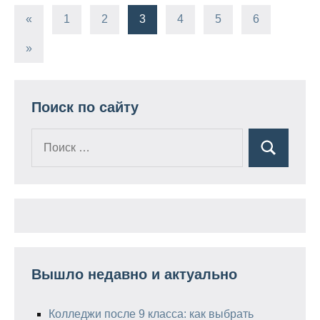
«
Предыдущие
1
2
3
4
5
6
Пагинация
записи
Следующие
»
записей
записи
Поиск по сайту
Поиск
Поиск
для:
Вышло недавно и актуально
Колледжи после 9 класса: как выбрать