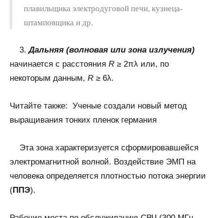
плавильщика электродуговой печи, кузнеца-
штамповщика и др.
3.
Дальняя (волновая или зона излучения)
начинается с расстояния
R
≥ 2πλ или, по
некоторым данным,
R
≥ 6λ.
Читайте также:
Ученые создали новый метод
выращивания тонких пленок германия
Эта зона характеризуется сформировавшейся
электромагнитной волной. Воздействие ЭМП на
человека определяется плотностью потока энергии
(
ППЭ
).
Рабочие места по обслуживанию СВЧ (300 МГц –