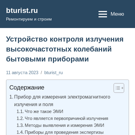
Перейти
bturist.ru
к
Меню
Ремонтируем и строим
содержимому
Устройство контроля излучения
высокочастотных колебаний
бытовыми приборами
11 августа 2023
bturist_ru
Нет
Энциклопедия
комментариев
электрика
Содержание
Прибор для измерения электромагнитного
излучения и поля
Что же такое ЭМИ
Что является первопричиной излучения
Методы выявления и измерения ЭМИ
Приборы для проведения экспертизы