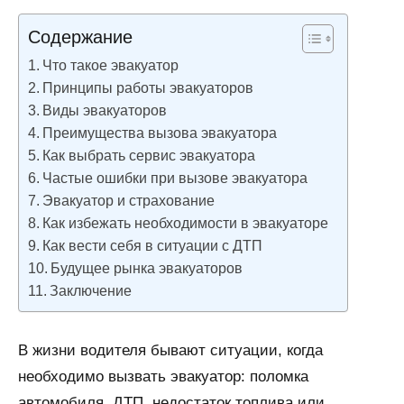
Нет
Обозреваем
комментариев
бизнес и
Содержание
финансы
Что такое эвакуатор
Принципы работы эвакуаторов
Виды эвакуаторов
Преимущества вызова эвакуатора
Как выбрать сервис эвакуатора
Частые ошибки при вызове эвакуатора
Эвакуатор и страхование
Как избежать необходимости в эвакуаторе
Как вести себя в ситуации с ДТП
Будущее рынка эвакуаторов
Заключение
В жизни водителя бывают ситуации, когда
необходимо вызвать эвакуатор: поломка
автомобиля, ДТП, недостаток топлива или