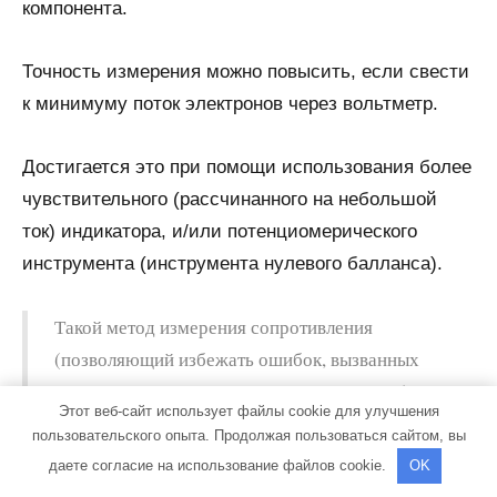
компонента.
Точность измерения можно повысить, если свести
к минимуму поток электронов через вольтметр.
Достигается это при помощи использования более
чувствительного (рассчинанного на небольшой
ток) индикатора, и/или потенциомерического
инструмента (инструмента нулевого балланса).
Такой метод измерения сопротивления
(позволяющий избежать ошибок, вызванных
дополнительным сопротивлением провода)
Этот веб-сайт использует файлы cookie для улучшения
называется методом Кельвина. Специальные
пользовательского опыта. Продолжая пользоваться сайтом, вы
соединительные зажимы, облегчающие
даете согласие на использование файлов cookie.
OK
соединение с тестируемым компонентом,