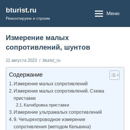
Перейти
bturist.ru
к
Меню
Ремонтируем и строим
содержимому
Измерение малых
сопротивлений, шунтов
11 августа 2023
bturist_ru
Нет
Энциклопедия
комментариев
электрика
Содержание
Измерение малых сопротивлений
Измерение малых сопротивлений. Схема
приставки
Калибровка приставки
Измерение ультрамалых сопротивлений
9. Четырехпроводное измерение
сопротивления (методом Кельвина)