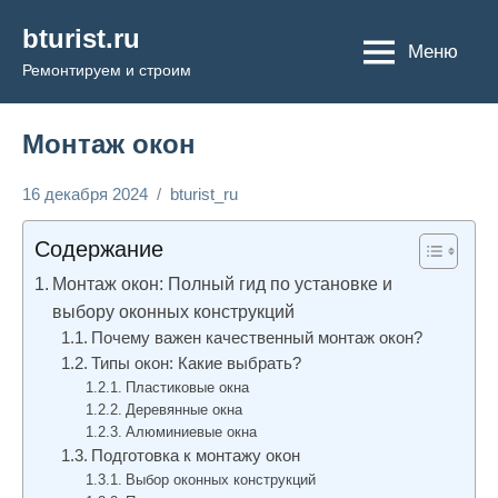
Перейти
bturist.ru
к
Меню
Ремонтируем и строим
содержимому
Монтаж окон
16 декабря 2024
bturist_ru
Нет
Строим и
комментариев
ремонтируем
Содержание
Монтаж окон: Полный гид по установке и
выбору оконных конструкций
Почему важен качественный монтаж окон?
Типы окон: Какие выбрать?
Пластиковые окна
Деревянные окна
Алюминиевые окна
Подготовка к монтажу окон
Выбор оконных конструкций