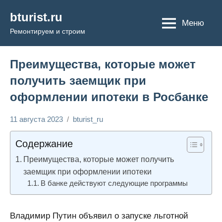
Перейти
bturist.ru
к
Меню
Ремонтируем и строим
содержимому
Преимущества, которые может
получить заемщик при
оформлении ипотеки в Росбанке
11 августа 2023
bturist_ru
Нет
Обозреваем
комментариев
бизнес и
Содержание
финансы
Преимущества, которые может получить
заемщик при оформлении ипотеки
В банке действуют следующие программы
Владимир Путин объявил о запуске льготной