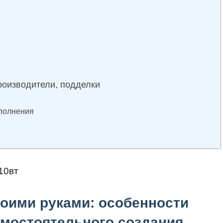
производители, подделки
сполнения
10вт
оими руками: особенности
амостоятельного создания