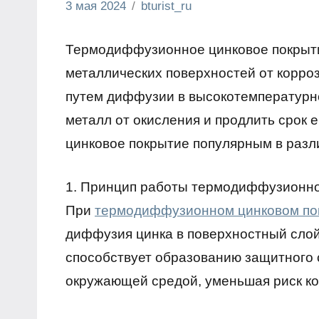
3 мая 2024
bturist_ru
Нет
Обозреваем
комментариев
бизнес и
Термодиффузионное цинковое покрыт
финансы
металлических поверхностей от корро
путем диффузии в высокотемпературно
металл от окисления и продлить срок
цинковое покрытие популярным в раз
1. Принцип работы термодиффузионног
При
термодиффузионном цинковом по
диффузия цинка в поверхностный слой
способствует образованию защитного 
окружающей средой, уменьшая риск ко