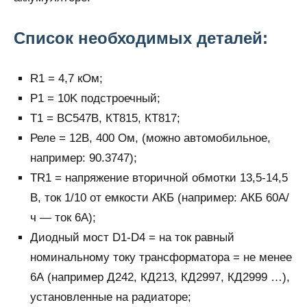
Список необходимых деталей:
R1 = 4,7 кОм;
Р1 = 10K подстроечный;
T1 = BC547B, КТ815, КТ817;
Реле = 12В, 400 Ом, (можно автомобильное,
например: 90.3747);
TR1 = напряжение вторичной обмотки 13,5-14,5
В, ток 1/10 от емкости АКБ (например: АКБ 60А/
ч — ток 6А);
Диодный мост D1-D4 = на ток равный
номинальному току трансформатора = не менее
6А (например Д242, КД213, КД2997, КД2999 …),
установленные на радиаторе;