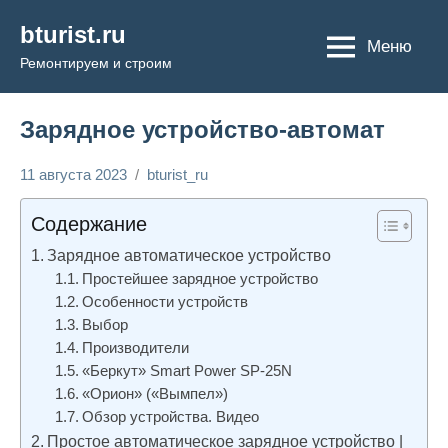
Перейти
bturist.ru
к
Меню
Ремонтируем и строим
содержимому
Зарядное устройство-автомат
11 августа 2023
bturist_ru
Нет
Энциклопедия
комментариев
электрика
Содержание
Зарядное автоматическое устройство
Простейшее зарядное устройство
Особенности устройств
Выбор
Производители
«Беркут» Smart Power SP-25N
«Орион» («Вымпел»)
Обзор устройства. Видео
Простое автоматическое зарядное устройство |