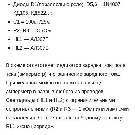
Диоды D1(параллельно реле), D5,6 = 1N4007,
КД105, КД522…;
C1 = 100uF/25V.
R2, R3 — 3 кОм
HL1 — АЛ307Г
HL2 — АЛ307Б
В схеме отсутствует индикатор зарядки, контроля
тока (амперметр) и ограничение зарядного тока.
При желании можно поставить на выход
амперметр в разрыв любого из проводов.
Светодиоды (HL1 и HL2) с ограничительными
сопротивлениями (R2 и R3 — 1 кОм) или лампочки
параллельно С1 «сеть», а к свободному контакту
RL1 «конец заряда».