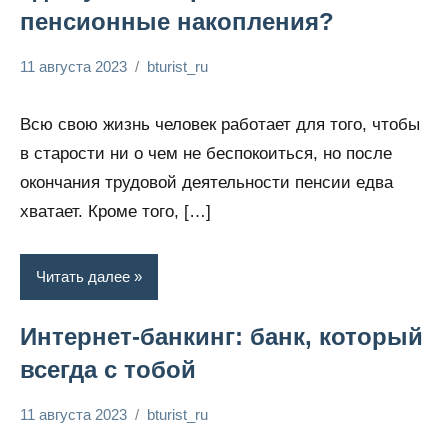
пенсионные накопления?
11 августа 2023
bturist_ru
Нет
Обозреваем
комментариев
бизнес и
Всю свою жизнь человек работает для того, чтобы
финансы
в старости ни о чем не беспокоиться, но после
окончания трудовой деятельности пенсии едва
хватает. Кроме того, […]
Читать далее
Интернет-банкинг: банк, который
всегда с тобой
11 августа 2023
bturist_ru
Нет
Обозреваем