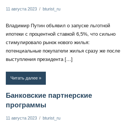
11 августа 2023
bturist_ru
Нет
Обозреваем
комментариев
бизнес и
Владимир Путин объявил о запуске льготной
финансы
ипотеки с процентной ставкой 6,5%, что сильно
стимулировало рынок нового жилья:
потенциальные покупатели жилья сразу же после
выступления президента […]
Читать далее
Банковские партнерские
программы
11 августа 2023
bturist_ru
Нет
Обозреваем
комментариев
бизнес и