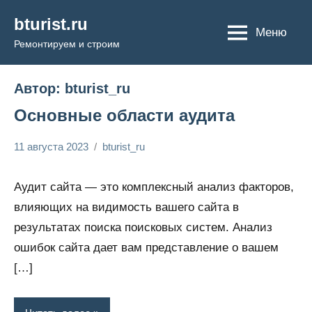
Перейти
bturist.ru
к
Меню
Ремонтируем и строим
содержимому
Автор:
bturist_ru
Основные области аудита
11 августа 2023
bturist_ru
Нет
Обозреваем
комментариев
бизнес и
Аудит сайта — это комплексный анализ факторов,
финансы
влияющих на видимость вашего сайта в
результатах поиска поисковых систем. Анализ
ошибок сайта дает вам представление о вашем
[…]