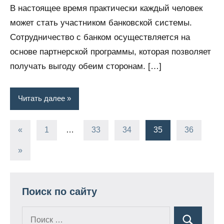
В настоящее время практически каждый человек
финансы
может стать участником банковской системы.
Сотрудничество с банком осуществляется на
основе партнерской программы, которая позволяет
получать выгоду обеим сторонам. […]
Читать далее
«
Предыдущие
1
…
33
34
35
36
Пагинация
записи
Следующие
»
записей
записи
Поиск по сайту
Поиск