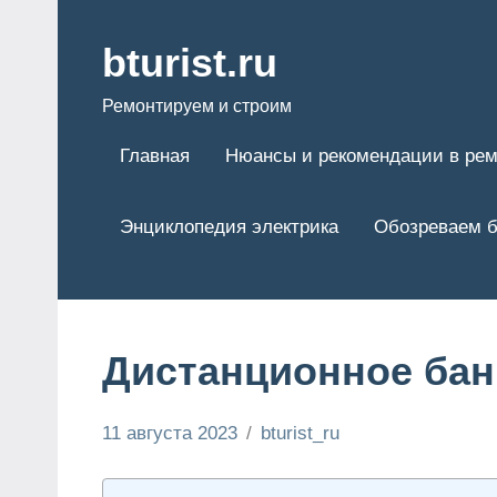
Перейти
к
bturist.ru
содержимому
Ремонтируем и строим
Главная
Нюансы и рекомендации в рем
Энциклопедия электрика
Обозреваем б
Дистанционное бан
11 августа 2023
bturist_ru
Нет
Обозреваем
комментариев
бизнес и