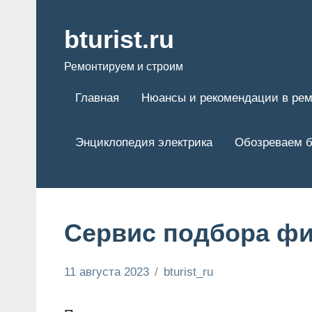
Перейти
к
bturist.ru
содержимому
Ремонтируем и строим
Главная
Нюансы и рекомендации в рем
Энциклопедия электрика
Обозреваем б
Сервис подбора ф
11 августа 2023
bturist_ru
Нет
Обозреваем
комментариев
бизнес и